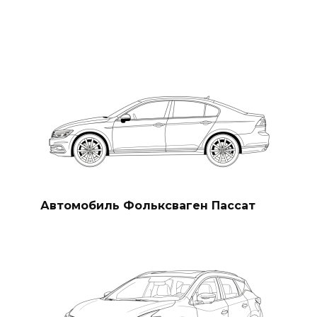
Автомобиль Фольксваген Пассат