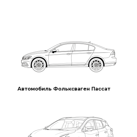
Автомобиль Фольксваген Пассат