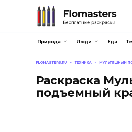
Перейти
к
Flomasters
содержанию
Бесплатные раскраски
Природа
Люди
Еда
Т
FLOMASTERS.RU
»
ТЕХНИКА
»
МУЛЬТЯШНЫЙ П
Раскраска Му
подъемный кр