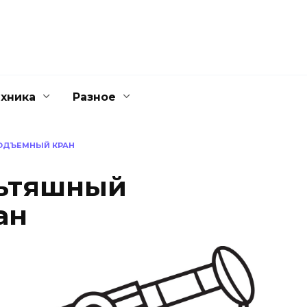
ехника
Разное
ОДЪЕМНЫЙ КРАН
льтяшный
ан