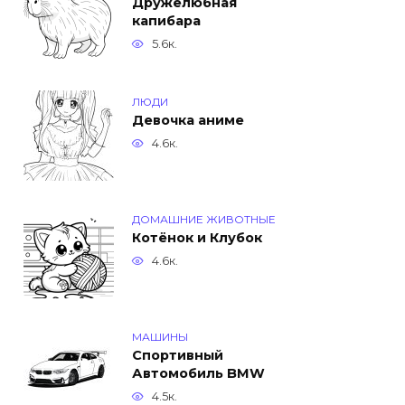
Дружелюбная
капибара
5.6к.
ЛЮДИ
Девочка аниме
4.6к.
ДОМАШНИЕ ЖИВОТНЫЕ
Котёнок и Клубок
4.6к.
МАШИНЫ
Спортивный
Автомобиль BMW
4.5к.