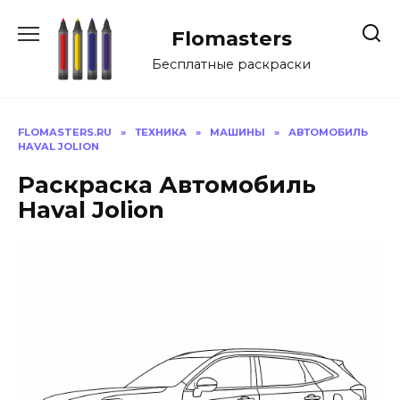
Перейти
к
Flomasters
содержанию
Бесплатные раскраски
FLOMASTERS.RU
»
ТЕХНИКА
»
МАШИНЫ
»
АВТОМОБИЛЬ
HAVAL JOLION
Раскраска Автомобиль
Haval Jolion